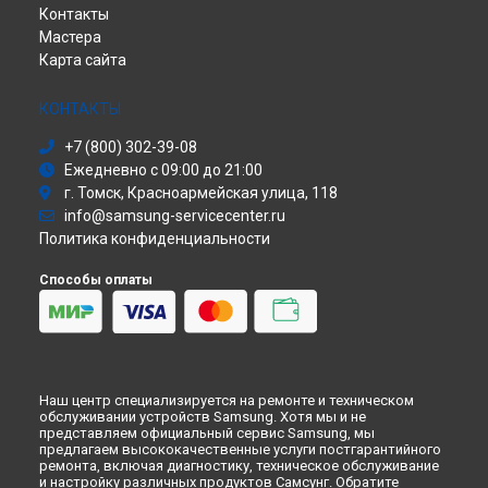
Контакты
Саундбар
Ремонт телефона Galaxy S24+ Samsung в
Ульяновске
Мастера
Сабвуфер
Ремонт телефона Galaxy S24+ Samsung в
Кирове
Карта сайта
Холодильник
Ремонт телефона Galaxy S24+ Samsung в
Москве
Сушильная машина
Ремонт телефона Galaxy S24+ Samsung в
Санкт-Петербурге
Моноблок
КОНТАКТЫ
Стиральная машина
+7 (800) 302-39-08
Атс
Ежедневно с 09:00 до 21:00
Смарт-часы
г. Томск, Красноармейская улица, 118
Варочная панель
info@samsung-servicecenter.ru
Посудомоечная машина
Политика конфиденциальности
Морозильная камера
Микроволновая печь
Способы оплаты
Кондиционер
Духовой шкаф
Вытяжка
VR очки
Наш центр специализируется на ремонте и техническом
обслуживании устройств Samsung. Хотя мы и не
представляем официальный сервис Samsung, мы
предлагаем высококачественные услуги постгарантийного
ремонта, включая диагностику, техническое обслуживание
и настройку различных продуктов Самсунг. Обратите