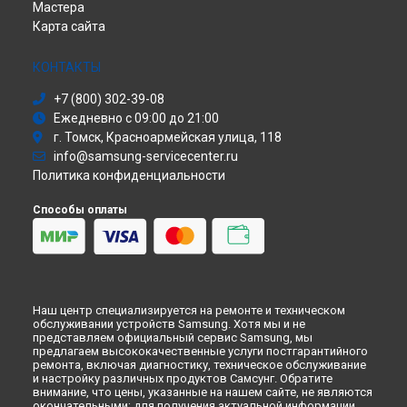
Ремонт принтера SF-5100P Samsung в
Кирове
Мастера
Сабвуфер
Ремонт принтера SF-5100P Samsung в
Москве
Карта сайта
Холодильник
Ремонт принтера SF-5100P Samsung в
Санкт-Петербурге
Сушильная машина
Моноблок
КОНТАКТЫ
Стиральная машина
+7 (800) 302-39-08
Атс
Ежедневно с 09:00 до 21:00
Смарт-часы
г. Томск, Красноармейская улица, 118
Варочная панель
info@samsung-servicecenter.ru
Посудомоечная машина
Политика конфиденциальности
Морозильная камера
Микроволновая печь
Способы оплаты
Кондиционер
Духовой шкаф
Вытяжка
VR очки
Наш центр специализируется на ремонте и техническом
обслуживании устройств Samsung. Хотя мы и не
представляем официальный сервис Samsung, мы
предлагаем высококачественные услуги постгарантийного
ремонта, включая диагностику, техническое обслуживание
и настройку различных продуктов Самсунг. Обратите
внимание, что цены, указанные на нашем сайте, не являются
окончательными; для получения актуальной информации,