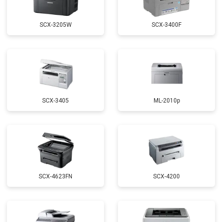
SCX-3205W
SCX-3400F
SCX-3405
ML-2010p
SCX-4623FN
SCX-4200