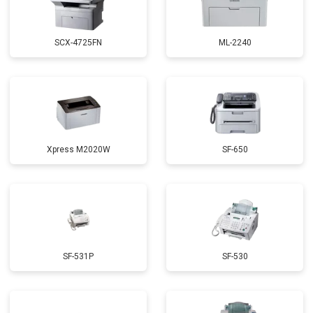
SCX-4725FN
ML-2240
Xpress M2020W
SF-650
SF-531P
SF-530